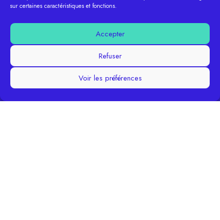
sur certaines caractéristiques et fonctions.
Accepter
Refuser
Du lundi au jeudi : 9h00 - 12h00 & 13h30 - 17h00
Voir les préférences
05 56 61 05 13
accueil@rmms-lareole.fr
1 avenue du Maréchal Joffre
33190 La Réole
ESPACE CLIENT
CONTACT
CRÉATION COM TOGETHER
La Réole 2026 | Tous droits réservés |
Mentions légales |
Politique de